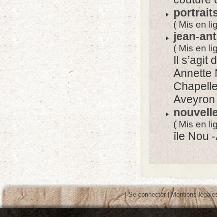
portrait
( Mis en l
jean-ant
( Mis en li
Il s’agi
Annette 
Chapell
Aveyron
nouvell
( Mis en li
île Nou -
|
Se connecter
|
Mentions légale