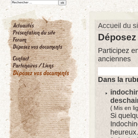
Accueil du si
Déposez
Participez e
anciennes
Dans la rub
indochin
deschai
( Mis en l
Si quelq
Indochine
heureux.