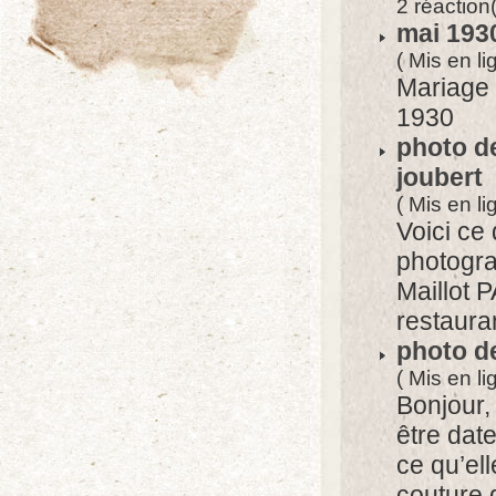
2 réaction
mai 193
( Mis en l
Mariage
1930
photo de
joubert
( Mis en l
Voici ce 
photogra
Maillot 
restaura
photo d
( Mis en l
Bonjour,
être dat
ce qu’el
couture q