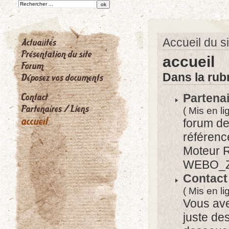
Accueil du si
accueil
Dans la rubr
Partenai
( Mis en li
forum de
référenc
Moteur 
WEBO_ZO
Contact
( Mis en li
Vous ave
juste des