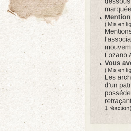
dessous 
marquées 
Mention
( Mis en li
Mentions 
l’associ
mouvemen
Lozano An
Vous av
( Mis en li
Les archi
d’un pat
possédez
retraçant
1 réaction