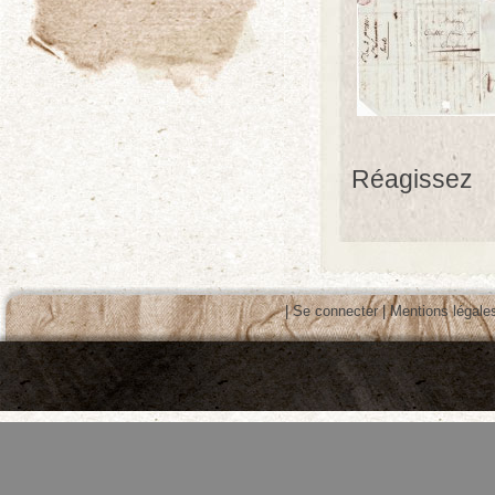
Réagissez
|
Se connecter
|
Mentions légale