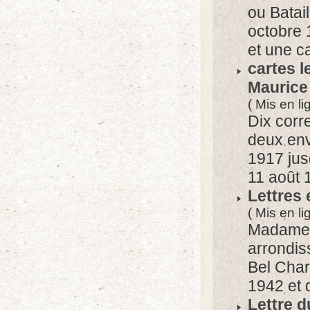
ou Batai
octobre 1
et une ca
cartes l
Maurice
( Mis en l
Dix corr
deux env
1917 jus
11 août 
Lettres
( Mis en li
Madame 
arrondis
Bel Char
1942 et d
Lettre d