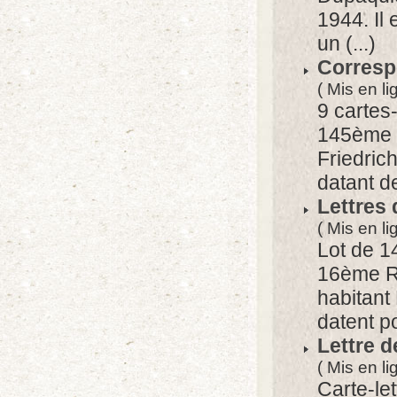
1944. Il 
un (...)
Corresp
( Mis en li
9 cartes
145ème R
Friedric
datant de
Lettres
( Mis en l
Lot de 1
16ème Ré
habitant
datent po
Lettre d
( Mis en l
Carte-le