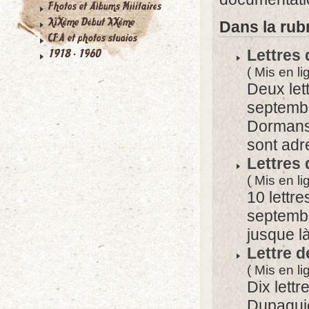
Dans la rub
Lettres 
( Mis en l
Deux let
septembr
Dormans
sont adre
Lettres 
( Mis en l
10 lettr
septembr
jusque l
Lettre 
( Mis en li
Dix lett
Dupaquie