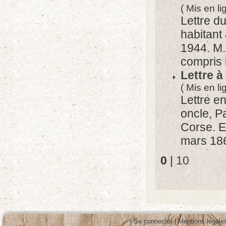
( Mis en l
Lettre d
habitant 
1944. M. 
compris l
Lettre à
( Mis en li
Lettre e
oncle, P
Corse. E
mars 1864
0
|
10
|
Se connecter
|
Mentions légale