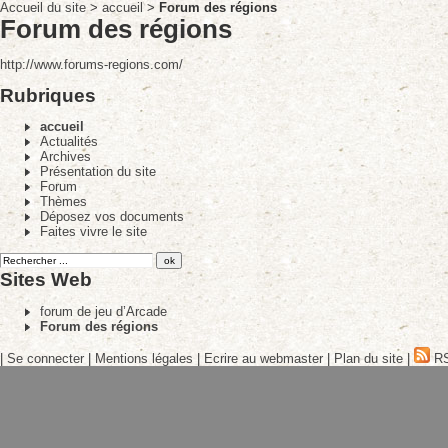
Accueil du site
>
accueil
>
Forum des régions
Forum des régions
http://www.forums-regions.com/
Rubriques
accueil
Actualités
Archives
Présentation du site
Forum
Thèmes
Déposez vos documents
Faites vivre le site
Sites Web
forum de jeu d’Arcade
Forum des régions
|
Se connecter
|
Mentions légales
|
Ecrire au webmaster
|
Plan du site
|
RS